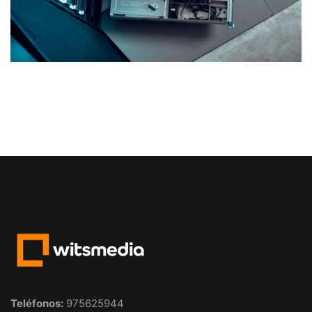
Teléfonos
:
975625944