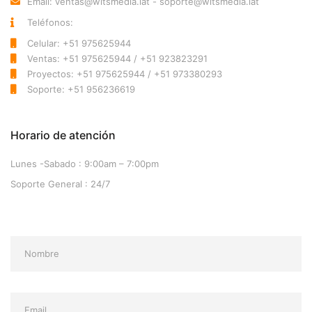
Email: ventas@witsmedia.lat - soporte@witsmedia.lat
Teléfonos:
Celular: +51 975625944
Ventas: +51 975625944 / +51 923823291
Proyectos: +51 975625944 / +51 973380293
Soporte: +51 956236619
Horario de atención
Lunes -Sabado
9:00am – 7:00pm
Soporte General
24/7